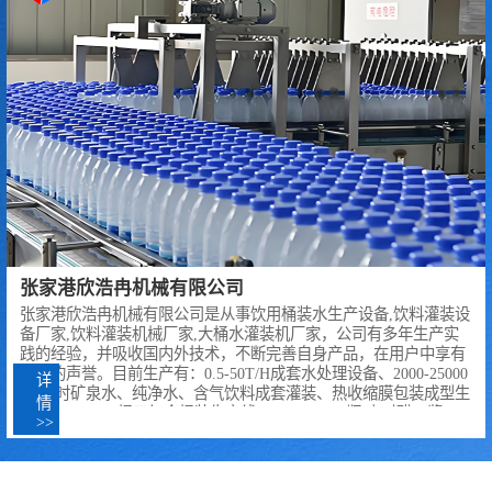
是规避水质不达标、运维繁
适配性、合规性、稳定性核
琐等坑，优先贴合净水工
心，兼顾产能与成本，高效
艺、产能与合规要求。先明
落地选型。首先明确核心参
详情>>
详情>>
确核心参数，按目标产能预
数，按产品品类（碳酸/果汁/
留20%-30%扩产冗余，结合
瓶装水等）、产能（预留
厂区水电..
20%-3..
张家港欣浩冉机械有限公司
张家港欣浩冉机械有限公司是从事饮用桶装水生产设备,饮料灌装设
备厂家,饮料灌装机械厂家,大桶水灌装机厂家，公司有多年生产实
践的经验，并吸收国内外技术，不断完善自身产品，在用户中享有
很高的声誉。目前生产有：0.5-50T/H成套水处理设备、2000-25000
详
瓶/小时矿泉水、纯净水、含气饮料成套灌装、热收缩膜包装成型生
情
产线；50-1200桶五加仑桶装生产线；2000-25000瓶/小时醋、酱
>>
油、酒类灌装生产线；2000-25000瓶/小时果汁、果茶、植物蛋白饮
料成套生产线。 公司以“诚实、诚心、诚恳、诚意”为企业精神；以
“高科技、高质量、高品位”为企业生命线；以科技为永恒的企业理