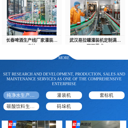
长春啤酒生产线厂家灌装速
武汉易拉罐灌装机定制满足
度快
不同需求
MORE
SET RESEARCH AND DEVELOPMENT, PRODUCTION, SALES AND
MAINTENANCE SERVICES AS ONE OF THE COMPREHENSIVE
ENTERPRISE
纯净水生产线设备
灌装机
套标机
碳酸饮料生产线
码垛机